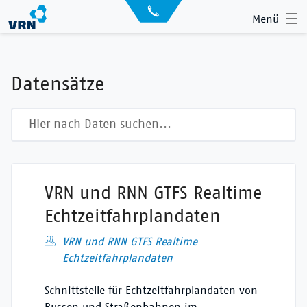
Direkt
API
Menü
zum
Datensätze
Inhalt
Archiv
Datensätze
News
Showroom
Volltextsuche
Der VRN
Startseite
Anmelden
VRN und RNN GTFS Realtime
Suche
Echtzeitfahrplandaten
VRN und RNN GTFS Realtime
Echtzeitfahrplandaten
Schnittstelle für Echtzeitfahrplandaten von
Bussen und Straßenbahnen im