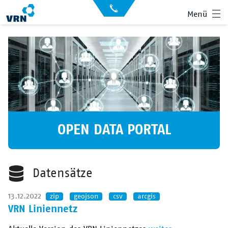
Direkt
API
Menü
zum
Datensätze
Inhalt
Archiv
News
Showroom
Der VRN
Startseite
Anmelden
OPEN DATA PORTAL
Suche
Datensätze
13.12.2022
zip
geojson
csv
arcgis
VRN Liniennetz