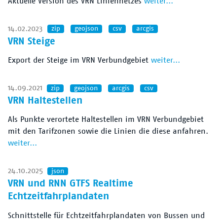
Aktuelle Version des VRN Liniennetzes
weiter...
14.02.2023
zip
geojson
csv
arcgis
VRN Steige
Export der Steige im VRN Verbundgebiet
weiter...
14.09.2021
zip
geojson
arcgis
csv
VRN Haltestellen
Als Punkte verortete Haltestellen im VRN Verbundgebiet
mit den Tarifzonen sowie die Linien die diese anfahren.
weiter...
24.10.2025
json
VRN und RNN GTFS Realtime
Echtzeitfahrplandaten
Schnittstelle für Echtzeitfahrplandaten von Bussen und