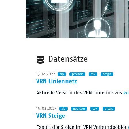
Datensätze
13.12.2022
zip
geojson
csv
arcgis
VRN Liniennetz
Aktuelle Version des VRN Liniennetzes
we
14.02.2023
zip
geojson
csv
arcgis
VRN Steige
Export der Steige im VRN Verbundgebiet