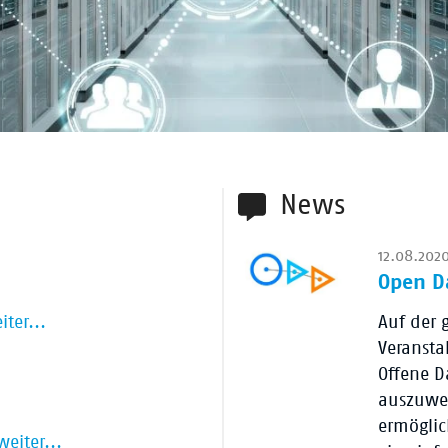
News
12.08.202
Open D
iter...
Auf der 
Veransta
Offene D
auszuwer
ermöglic
weiter...