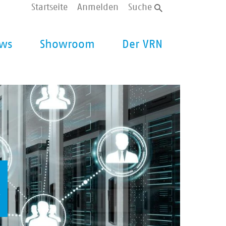
Startseite
Anmelden
Suche
ws
Showroom
Der VRN
L