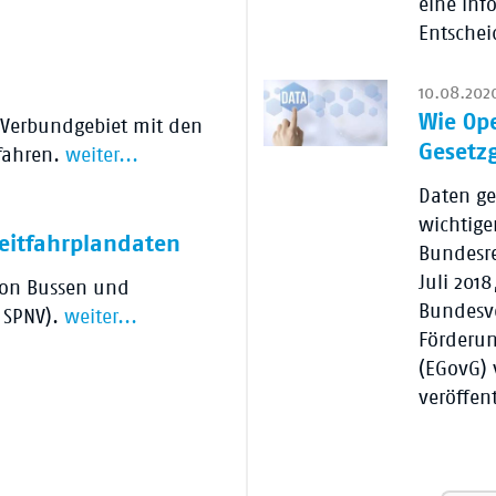
eine info
Entsche
10.08.202
Wie Op
N Verbundgebiet mit den
Gesetz
nfahren.
weiter...
Daten ge
wichtige
eitfahrplandaten
Bundesre
Juli 201
 von Bussen und
Bundesv
 SPNV).
weiter...
Förderun
(EGovG) 
veröffen