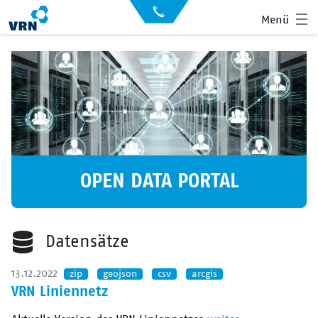
Direkt
API
Menü
zum
Datensätze
Inhalt
Archiv
News
Showroom
Der VRN
Startseite
Anmelden
OPEN DATA PORTAL
Suche
Datensätze
13.12.2022
zip
geojson
csv
arcgis
VRN Liniennetz