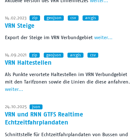
Aktuelle Version des VRN Liniennetzes
weiter...
14.02.2023
zip
geojson
csv
arcgis
VRN Steige
Export der Steige im VRN Verbundgebiet
weiter...
14.09.2021
zip
geojson
arcgis
csv
VRN Haltestellen
Als Punkte verortete Haltestellen im VRN Verbundgebiet
mit den Tarifzonen sowie die Linien die diese anfahren.
weiter...
24.10.2025
json
VRN und RNN GTFS Realtime
Echtzeitfahrplandaten
Schnittstelle für Echtzeitfahrplandaten von Bussen und