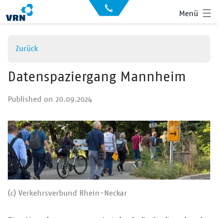
Direkt
API
Menü
zum
Datensätze
Inhalt
Archiv
Zurück
News
Showroom
Datenspaziergang Mannheim
Der VRN
Published on 20.09.2024
Startseite
Anmelden
Suche
(c) Verkehrsverbund Rhein-Neckar