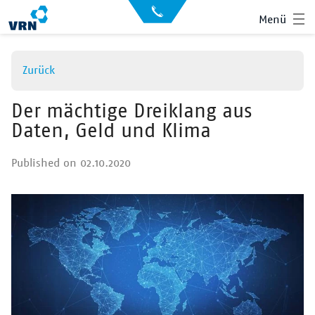
Direkt
API
Menü
zum
Datensätze
Inhalt
Archiv
Zurück
News
Showroom
Der mächtige Dreiklang aus
Daten, Geld und Klima
Der VRN
Startseite
Published on 02.10.2020
Anmelden
Suche