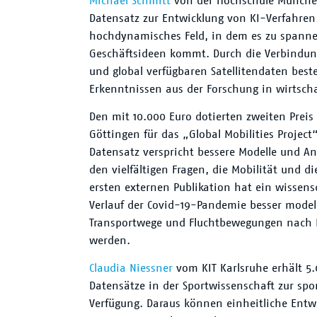
Michael Schmitt
von der Hochschule München
Datensatz zur Entwicklung von KI-Verfahren
hochdynamisches Feld, in dem es zu span
Geschäftsideen kommt. Durch die Verbindu
und global verfügbaren Satellitendaten best
Erkenntnissen aus der Forschung in wirtsc
Den mit 10.000 Euro dotierten zweiten Preis
Göttingen für das „Global Mobilities Project“
Datensatz verspricht bessere Modelle und An
den vielfältigen Fragen, die Mobilität und d
ersten externen Publikation hat ein wissen
Verlauf der Covid-19-Pandemie besser model
Transportwege und Fluchtbewegungen nach N
werden.
Claudia Niessner
vom KIT Karlsruhe erhält 5.0
Datensätze in der Sportwissenschaft zur spo
Verfügung. Daraus können einheitliche Ent