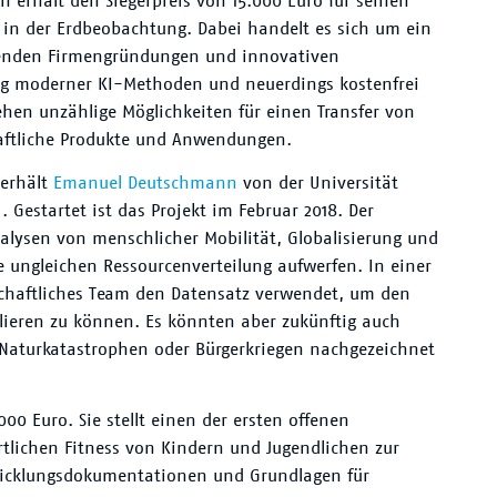
 erhält den Siegerpreis von 15.000 Euro für seinen
 in der Erdbeobachtung. Dabei handelt es sich um ein
nenden Firmengründungen und innovativen
ng moderner KI-Methoden und neuerdings kostenfrei
ehen unzählige Möglichkeiten für einen Transfer von
haftliche Produkte und Anwendungen.
 erhält
Emanuel Deutschmann
von der Universität
. Gestartet ist das Projekt im Februar 2018. Der
alysen von menschlicher Mobilität, Globalisierung und
ie ungleichen Ressourcenverteilung aufwerfen. In einer
schaftliches Team den Datensatz verwendet, um den
lieren zu können. Es könnten aber zukünftig auch
aturkatastrophen oder Bürgerkriegen nachgezeichnet
00 Euro. Sie stellt einen der ersten offenen
rtlichen Fitness von Kindern und Jugendlichen zur
wicklungsdokumentationen und Grundlagen für