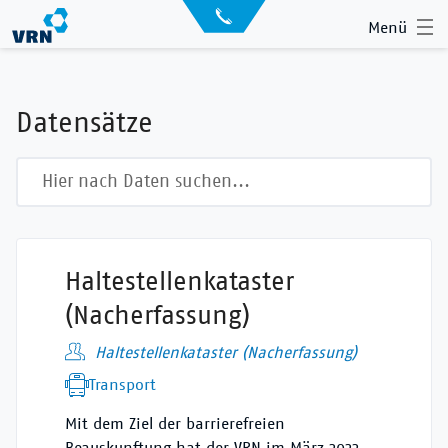
Direkt
API
Menü
zum
Datensätze
Inhalt
Archiv
Datensätze
News
Showroom
Volltextsuche
Der VRN
Startseite
Anmelden
Haltestellenkataster
Suche
(Nacherfassung)
Haltestellenkataster (Nacherfassung)
Transport
Mit dem Ziel der barrierefreien
Beauskunftung hat der VRN im März 2022