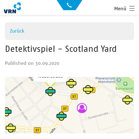
Direkt
API
Menü
zum
Datensätze
Inhalt
Archiv
Zurück
News
Showroom
Detektivspiel - Scotland Yard
Der VRN
Published on 30.09.2020
Startseite
Anmelden
Suche