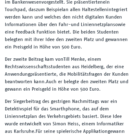
im Bankenwesen
vorgestellt
. Sie
präsentierten
ein
Touchpad, das
zum Beispiel
an
allen Haltestelle
n
integriert
werden
kann und welches den
nicht digitalen Kunden
Informationen über den Fahr
-
und Liniennetzplan
sowie
eine Feedback Funktion
bietet. Die beiden Studenten
belegten mit ihrer Idee den zweiten Platz und
gewannen
ein Preisgeld in Höhe von 500 Euro.
Der zweite Beitrag kam von
Till Men
ke, einem
Rechtswissenschaftsstudenten aus
Heidelberg,
der eine
Anwendung
präsentierte
, die Mobilitätsfragen der Kunden
beantworten kann.
Auch er belegte den zweiten Platz und
gewann ein Preisgeld in
Höhe von 500 Euro.
Der Siegerbeitr
ag des gestrigen Nachm
ittags war ein
Detektivspiel für das
Smarthphone, das auf dem
Liniennetzplan des Verkehrsgebiets basiert. Diese Idee
wurde entwickelt von
Simon Heiss,
einem Informatiker
aus Karlsruhe.
Für seine
spielerische
Applikation
gewann