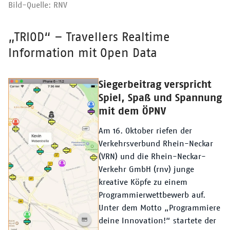
Bild-Quelle: RNV
„TRIOD“ – Travellers Realtime
Überschrift
Information mit Open Data
Siegerbeitrag verspricht
Text
Spiel, Spaß und Spannung
mit dem ÖPNV
Am 16. Oktober riefen der
Verkehrsverbund Rhein-Neckar
(VRN) und die Rhein-Neckar-
Verkehr GmbH (rnv) junge
kreative Köpfe zu einem
Programmierwettbewerb auf.
Unter dem Motto „Programmiere
deine Innovation!“ startete der