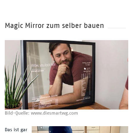
Magic Mirror zum selber bauen
Überschrift
Bild-Quelle: www.diesmartwg.com
Text
Das ist gar