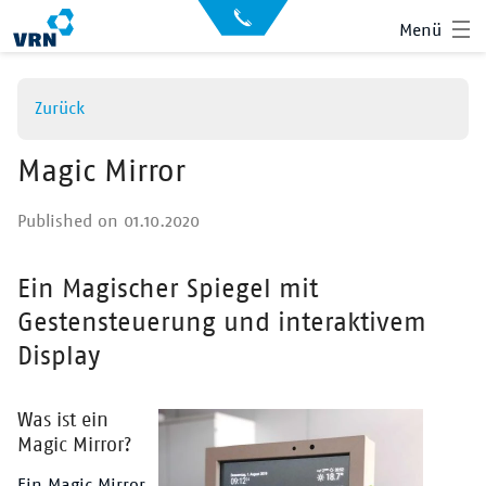
Direkt
API
Menü
zum
Datensätze
Inhalt
Archiv
Zurück
News
Showroom
Magic Mirror
Der VRN
Published on 01.10.2020
Startseite
Anmelden
Ein Magischer Spiegel mit
Überschrift
Suche
Gestensteuerung und interaktivem
Display
Was ist ein
Text
Magic Mirror?
Ein Magic Mirror