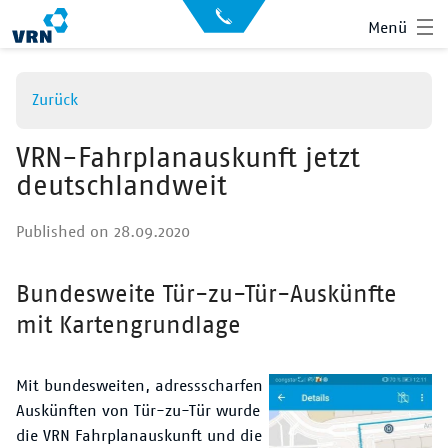
Direkt
API
Menü
zum
Datensätze
Inhalt
Archiv
Zurück
News
Showroom
VRN-Fahrplanauskunft jetzt
deutschlandweit
Der VRN
Startseite
Published on 28.09.2020
Anmelden
Suche
Bundesweite Tür-zu-Tür-Auskünfte
Überschrift
mit Kartengrundlage
Text
Mit bundesweiten, adressscharfen
Auskünften von Tür-zu-Tür wurde
die VRN Fahrplanauskunft und die