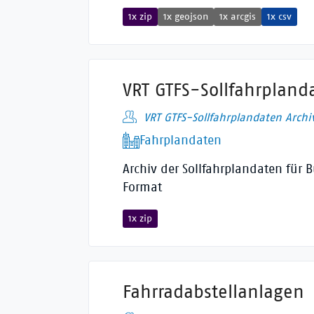
1x zip
1x geojson
1x arcgis
1x csv
VRT GTFS-Sollfahrpland
VRT GTFS-Sollfahrplandaten Archi
Fahrplandaten
Archiv der Sollfahrplandaten für 
Format
1x zip
Fahrradabstellanlagen