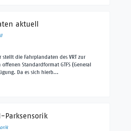
aten aktuell
l
stellt die Fahrplandaten des VRT zur
m offenen Standardformat GTFS (General
fügung. Da es sich hierb...
N-Parksensorik
orik