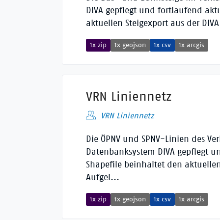
DIVA gepflegt und fortlaufend aktu
aktuellen Steigexport aus der DIVA
1x zip
1x geojson
1x csv
1x arcgis
VRN Liniennetz
VRN Liniennetz
Die ÖPNV und SPNV-Linien des Ve
Datenbanksystem DIVA gepflegt und
Shapefile beinhaltet den aktuelle
Aufgel...
1x zip
1x geojson
1x csv
1x arcgis