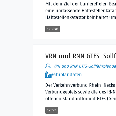
Mit dem Ziel der barrierefreien B
eine umfassende Haltestellenkata
Haltestellenkataster beinhaltet u
1x xlsx
VRN und RNN GTFS-Sollf
VRN und RNN GTFS-Sollfahrplanda
Fahrplandaten
Der Verkehrsverbund Rhein-Neckar 
Verbundgebiets sowie die des RNN
offenen Standardformat GTFS (Gener
1x txt