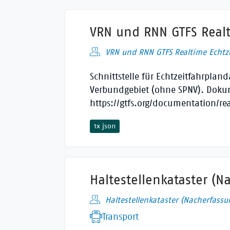
VRN und RNN GTFS Realt
VRN und RNN GTFS Realtime Echtz
Schnittstelle für Echtzeitfahrpl
Verbundgebiet (ohne SPNV). Doku
https://gtfs.org/documentation/rea
1x json
Haltestellenkataster (N
Haltestellenkataster (Nacherfassu
Transport