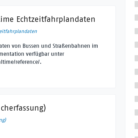
ime Echtzeitfahrplandaten
eitfahrplandaten
andaten von Bussen und Straßenbahnen im
mentation verfügbar unter
ltime/reference/.
acherfassung)
ng)